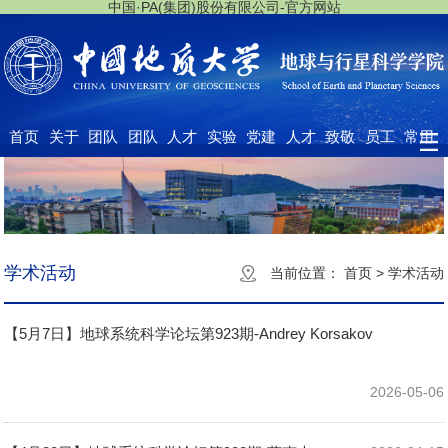
中国·PA(集团)股份有限公司-官方网站
首页
关于
团队
团队
人才
实验
党建
人才
致敬
员工
常用
我们
队伍
建设
培养
中心
工作
招聘
大师
之家
下载
学术活动
当前位置：
首页
>
学术活动
【5月7日】地球系统科学论坛第923期-Andrey Korsakov
2026-05-06