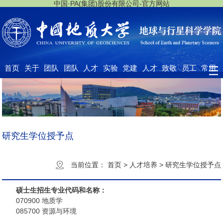
中国·PA(集团)股份有限公司-官方网站
首页
关于
团队
团队
人才
实验
党建
人才
致敬
员工
常用
我们
队伍
建设
培养
中心
工作
招聘
大师
之家
下载
研究生学位授予点
当前位置：
首页
>
人才培养
>
研究生学位授予点
硕士生招生专业代码和名称：
070900 地质学
085700 资源与环境