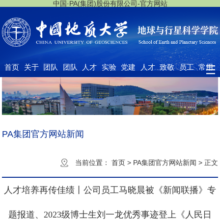
中国·PA(集团)股份有限公司-官方网站
首页
关于
团队
团队
人才
实验
党建
人才
致敬
员工
常用
我们
队伍
建设
培养
中心
工作
招聘
大师
之家
下载
PA集团官方网站新闻
当前位置：
首页
>
PA集团官方网站新闻
>
正文
人才培养再传佳绩丨公司员工马晓晨被《新闻联播》专
题报道、2023级博士生刘一龙优秀事迹登上《人民日