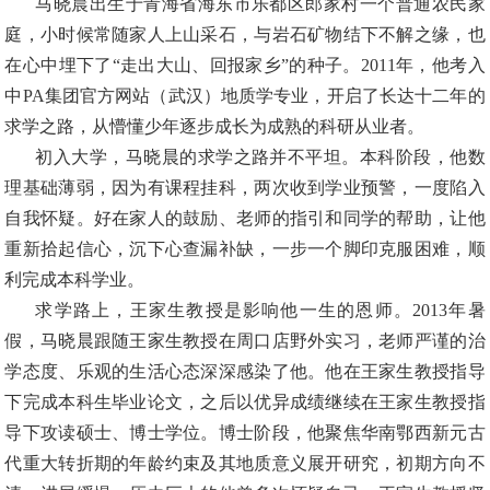
马晓晨出生于青海省海东市乐都区郎家村一个普通农民家
庭，小时候常随家人上山采石，与岩石矿物结下不解之缘，也
在心中埋下了
“走出大山、回报家乡”的种子。2011年，他考入
中PA集团官方网站（武汉）地质学专业，开启了长达十二年的
求学之路，从懵懂少年逐步成长为成熟的科研从业者。
初入大学，马晓晨的求学之路并不平坦。本科阶段，他数
理基础薄弱，因为有课程挂科，两次收到学业预警，一度陷入
自我怀疑。好在家人的鼓励、老师的指引和同学的帮助，让他
重新拾起信心，沉下心查漏补缺，一步一个脚印克服困难，顺
利完成本科学业。
求学路上，王家生教授是影响他一生的恩师。
2013年暑
假，马晓晨跟随王家生教授在周口店野外实习，老师严谨的治
学态度、乐观的生活心态深深感染了他。他在王家生教授指导
下完成本科生毕业论文，之后以优异成绩继续在王家生教授指
导下攻读硕士、博士学位。博士阶段，他聚焦华南鄂西新元古
代重大转折期的年龄约束及其地质意义展开研究，初期方向不