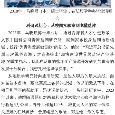
2018年，马晓晨（中）硕士毕业，在弘毅堂举办毕业演唱
会
科研践初心：从校园实验室到戈壁盐滩
2023年，马晓晨博士毕业后，通过青海省人才引进政策，
入职中国科公司青海盐湖研究所，回到家乡投身盐湖地质领
域，践行“为青海发展做贡献”的初心。他说：“习近平总书记先
后三次视察青海，对青海提出‘加快建设世界级盐湖产业基
地’的重要指示，我现在从事的盐湖矿产资源开发研究与青海的
发展十分契合，我想扎根这里做实事。”
从地质学研究转向盐湖研究，是他入职后的最大挑战。面
对柴达木盆地、藏北高原上各异的盐湖，他起初无从下手，在
领导和同事的帮助下，迅速调整状态，一头扎进研究中。
2023
年以来，他跟随课题组对西藏和柴达木盆地80多个湖泊取样，
行程超6万公里，野外工作超120天，藏北无人区的零下低温、
戈壁滩的狂风黄沙、悬崖峭壁的艰险，都是他工作的常态。