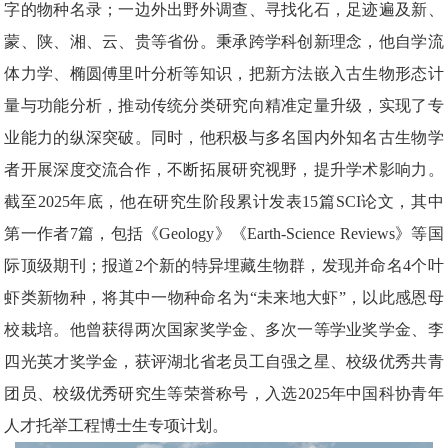
字的物种名录；一边外出野外调查、寻找化石，足迹遍及新、
蒙、陕、湘、云、贵等省份。秉承跨学科创新理念，他自学流
体力学、椭圆傅里叶分析等知识，把新方法嵌入古生物形态计
量与功能分析，推动传统分类研究向精准定量升级，实现了专
业能力的纵深突破。同时，他积极与多名国内外知名古生物学
者开展深度交流合作，不断拓展研究视野，提升学术影响力。
截至2025年底，他在研究生阶段累计发表15篇SCI论文，其中
第一作者7篇，包括《Geology》《Earth-Science Reviews》等国
际顶级期刊；报道2个新的特异埋藏生物群，发现并命名4个叶
虾类新物种，将其中一物种命名为“未来地大虾”，以此感恩母
校栽培。他曾获得两次国家奖学金、多次一等学业奖学金、李
四光英才奖学金，获评湖北省老员工自强之星、校级优秀共青
团员、校级优秀研究生等荣誉称号，入选2025年中国科协青年
人才托举工程博士生专项计划。