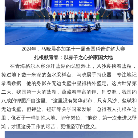
2024年，马晓晨参加第十一届全国科普讲解大赛
扎根献青春：以赤子之心护家国大地
在青海格尔木察尔汗盐湖的戈壁滩上，风沙裹挟着盐粒，
掠过地下数十米深的卤水采样点。马晓晨手持仪器，专注地记
录着数据，他的身影在无边戈壁中显得格外坚定。这片世界第
二大、我国第一大的盐湖，蕴藏着丰富的钾、锂资源，我国约
八成的钾肥产自这里。
“这里没有繁华都市，只有风沙、盐碱和
无边戈壁。但钾盐、锂矿等关乎国家发展，总得有人扎根在这
里，像石子一样拥抱大地、坚守岗位。”他说，第一次走进戈壁
滩，才懂这份工作的艰苦，更懂坚守的意义。