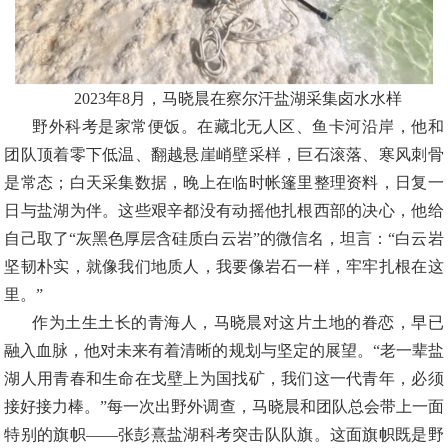
2023年8月，马晓晨在察尔汗盐湖采集卤水水样
野外科考是家常便饭。在藏北无人区、鱼卡河沿岸，他和
团队顶着零下低温、翻越悬崖峭壁采样，巨石滚落、寒风刺骨
是常态；白天采集数据，晚上在临时帐篷里整理资料，日复一
日与盐湖为伴。这些艰辛都没有动摇他扎根西部的决心，他给
自己取了
“灰黑色厚层含硅质白云岩”的微信名，坦言：“白云岩
坚韧朴实，就像我们地质人，我要像岩石一样，牢牢扎根在这
里。”
作为土生土长的青海人，马晓晨对这片土地的眷恋，早已
融入血脉，他对未来有着清晰的规划与坚定的展望。
“老一辈盐
湖人用青春和生命在戈壁上为国找矿，我们这一代青年，必须
接好接力棒。”每一次出野外调查，马晓晨和团队总会带上一面
特别的旗帜——张彭熹盐湖科考突击队队旗。这面旗帜既是野